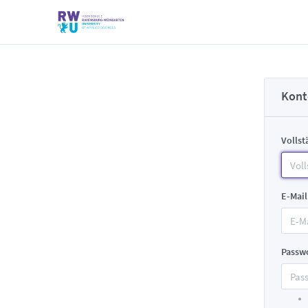
Kont
Volls
E-Mail
Passw